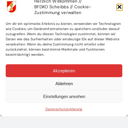
Herzlich Willkommen //
BFDKO Scheibbs // Cookie-
Zustimmung verwalten
Um dir ein optimales Erlebnis zu bieten, verwenden wir Technologien
wie Cookies, um Geräteinformationen zu speichern und/oder darauf
zuzugreifen. Wenn du diesen Technologien zustimmst, können wir
Daten wie das Surfverhalten oder eindeutige IDs auf dieser Website
verarbeiten. Wenn du deine Zustimmung nicht erteilst oder
wehrleistungsbewerb
Modul
Abschnittsfunkübu
zurückziehst, können bestimmte Merkmale und Funktionen
„Grundlagen
im Kleinen
beeinträchtigt werden.
Führen“ in
Erlauftal
Wang
erfolgreich
Akzeptieren
durchgeführt
12. April 2026
|
0
Comments
11. April 2026
|
0
Ablehnen
Comments
l
Einstellungen ansehen
Datenschutzerklärung
Teile diesen Beitrag