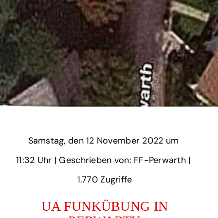
Samstag,
‏‏‎ ‎den 12 November 2022 um‏‏‎ ‎
11:32 Uhr‏‏‎ ‎
‎| Geschrieben von: FF-Perwarth | ‎
1.770‏‏‎ ‎Zugriffe
UA FUNKÜBUNG IN