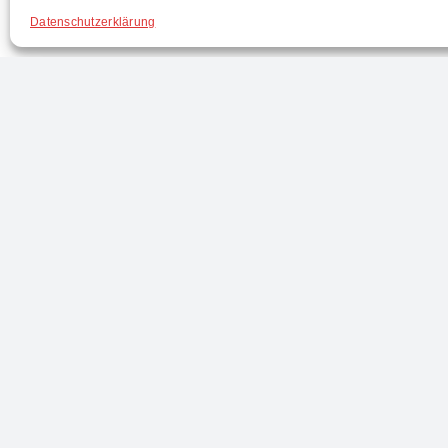
Datenschutzerklärung
WEITERE ARTIKEL
t.
B1-Kleinbrand in
52. L
Hamot
NÖ F
in K
26. Juli 2026
|
0 Comments