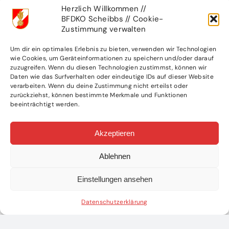
Herzlich Willkommen //
BFDKO Scheibbs // Cookie-
Zustimmung verwalten
Um dir ein optimales Erlebnis zu bieten, verwenden wir Technologien
wie Cookies, um Geräteinformationen zu speichern und/oder darauf
zuzugreifen. Wenn du diesen Technologien zustimmst, können wir
Daten wie das Surfverhalten oder eindeutige IDs auf dieser Website
verarbeiten. Wenn du deine Zustimmung nicht erteilst oder
B1-Kleinbrand
52.
zurückziehst, können bestimmte Merkmale und Funktionen
in Hamot
Landestreffen
beeinträchtigt werden.
der NÖ
26. Juli 2026
|
0
Comments
Feuerwehrjugend
Akzeptieren
in Küb
16. Juli 2026
|
0
Ablehnen
Comments
Einstellungen ansehen
Datenschutzerklärung
Teile diesen Beitrag