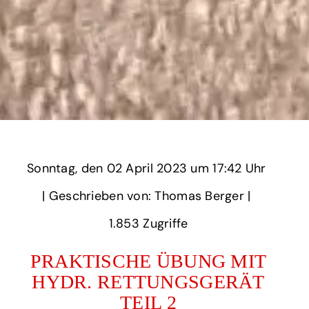
Sonntag,
‏‏‎ ‎den 02 April 2023 um‏‏‎ ‎
17:42 Uhr‏‏‎ ‎
‎| Geschrieben von: Thomas Berger | ‎
1.853‏‏‎ ‎Zugriffe
PRAKTISCHE ÜBUNG MIT
HYDR. RETTUNGSGERÄT
TEIL 2