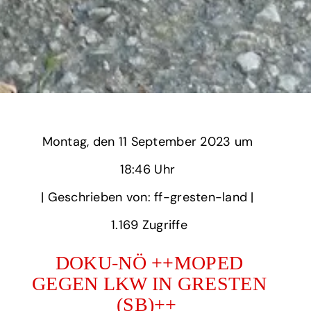
Montag,
‏‏‎ ‎den 11 September 2023 um‏‏‎ ‎
18:46 Uhr‏‏‎ ‎
‎| Geschrieben von: ff-gresten-land | ‎
1.169‏‏‎ ‎Zugriffe
DOKU-NÖ ++MOPED
GEGEN LKW IN GRESTEN
(SB)++