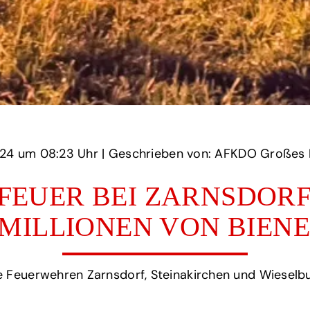
‏‏‎ ‎den 05 Mai 2024 um‏‏‎ ‎
08:23 Uhr‏‏‎ ‎
‎| Geschrieben von: AFKDO Großes Erl
FEUER BEI ZARNSDOR
 MILLIONEN VON BIEN
e Feuerwehren Zarnsdorf, Steinakirchen und Wiesel