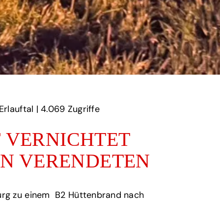
auftal | ‎
4.069‏‏‎ ‎Zugriffe
F VERNICHTET
EN VERENDETEN
burg zu einem B2 Hüttenbrand nach