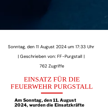
Sonntag,
‏‏‎ ‎den 11 August 2024 um‏‏‎ ‎
17:33 Uhr‏‏‎ ‎
‎| Geschrieben von: FF-Purgstall | ‎
762‏‏‎ ‎Zugriffe
EINSATZ FÜR DIE
FEUERWEHR PURGSTALL
Am Sonntag, den 11. August
2024, wurden die Einsatzkräfte