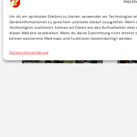
Herzl
WEITERE ARTIKEL
Um dir ein optimales Erlebnis zu bieten, verwenden wir Technologien w
Geräteinformationen zu speichern und/oder darauf zuzugreifen. Wenn 
Technologien zustimmst, können wir Daten wie das Surfverhalten oder 
dieser Website verarbeiten. Wenn du deine Zustimmung nicht erteilst o
können bestimmte Merkmale und Funktionen beeinträchtigt werden.
Datenschutzerklärung
,
Bezirksfeuerwehrleistungsbew
Star
in Oberndorf an der
der F
Melk
Bezi
15. Juni 2026
|
0 Comments
14. Juni 2