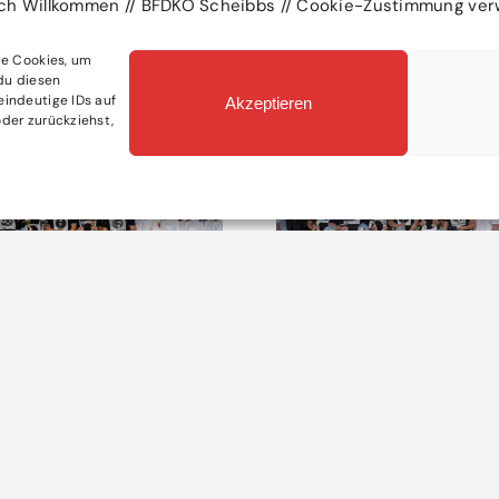
ich Willkommen // BFDKO Scheibbs // Cookie-Zustimmung ver
ie Cookies, um
du diesen
eindeutige IDs auf
Akzeptieren
der zurückziehst,
erb
ke Leistungen
Brand in
F Pyhrafeld mit
holzverarbeite
rkssieg
Betrieb: Sieben
Feuerwehren st
026
|
0 Comments