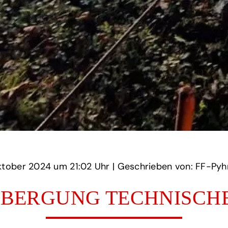
‏‏‎ ‎den 26 Oktober 2024 um‏‏‎ ‎
21:02 Uhr‏‏‎ ‎
‎| Geschrieben von: FF-Pyhra
BERGUNG TECHNISCHE