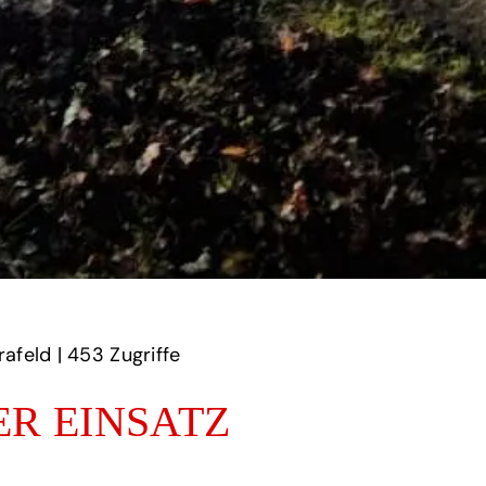
feld | ‎
453‏‏‎ ‎Zugriffe
R EINSATZ