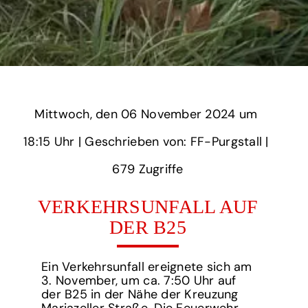
Mittwoch,
‏‏‎ ‎den 06 November 2024 um‏‏‎ ‎
18:15 Uhr‏‏‎ ‎
‎| Geschrieben von: FF-Purgstall | ‎
679‏‏‎ ‎Zugriffe
VERKEHRSUNFALL AUF
DER B25
Ein Verkehrsunfall ereignete sich am
3. November, um ca. 7:50 Uhr auf
der B25 in der Nähe der Kreuzung
Mariazeller Straße. Die Feuerwehr