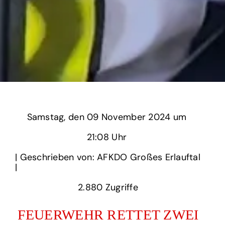
Samstag,
‏‏‎ ‎den 09 November 2024 um‏‏‎ ‎
21:08 Uhr‏‏‎ ‎
‎| Geschrieben von: AFKDO Großes Erlauftal
| ‎
2.880‏‏‎ ‎Zugriffe
FEUERWEHR RETTET ZWEI