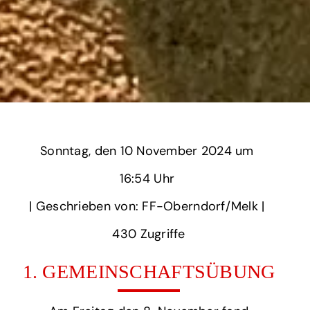
Sonntag,
‏‏‎ ‎den 10 November 2024 um‏‏‎ ‎
16:54 Uhr‏‏‎ ‎
‎| Geschrieben von: FF-Oberndorf/Melk | ‎
430‏‏‎ ‎Zugriffe
1. GEMEINSCHAFTSÜBUNG