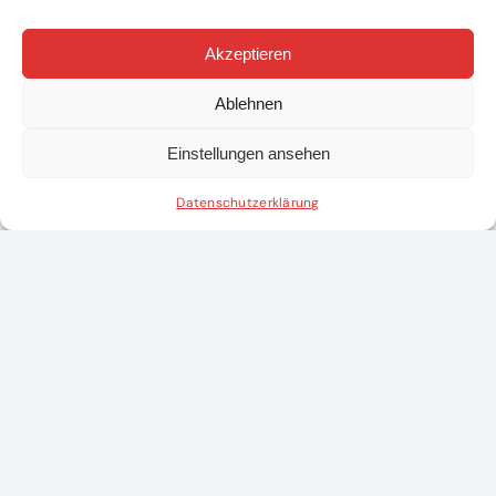
Akzeptieren
Ablehnen
Einstellungen ansehen
Action Day bei
Bezirkssieg in
Datenschutzerklärung
der Feuerwehr
Bronze geht
nach Oberndorf
6. Juli 2026
|
0
Comments
21. Juni 2026
|
0
Comments
Teile diesen Beitrag