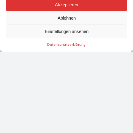
Akzeptieren
Modul
Feierliche
Ablehnen
„Grundlagen
Angelobung der
Führen“ in
neu gewählten
Einstellungen ansehen
Wang
Feuerwehrfunktionä
Datenschutzerklärung
rtag
im Bezirk
12. April 2026
|
0
Comments
Scheibbs
14. März 2026
|
0
Comments
Teile diesen Beitrag