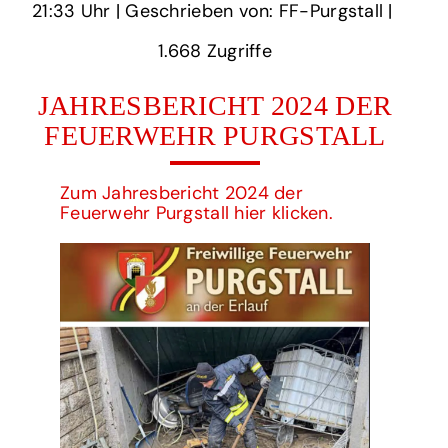
21:33 Uhr‏‏‎ ‎
‎| Geschrieben von: FF-Purgstall | ‎
1.668‏‏‎ ‎Zugriffe
JAHRESBERICHT 2024 DER
FEUERWEHR PURGSTALL
Zum Jahresbericht 2024 der
Feuerwehr Purgstall hier klicken.