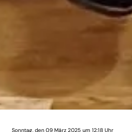
Sonntag,
‏‏‎ ‎den 09 März 2025 um‏‏‎ ‎
12:18 Uhr‏‏‎ ‎