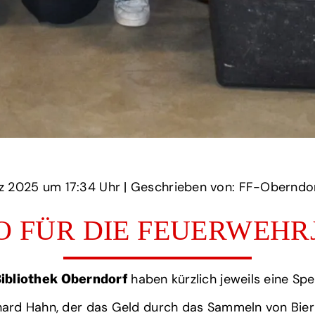
‏‏‎ ‎den 15 März 2025 um‏‏‎ ‎
17:34 Uhr‏‏‎ ‎
‎| Geschrieben von: FF-Oberndorf
RO FÜR DIE FEUERWEHR
haben kürzlich jeweils eine Sp
ibliothek Oberndorf
rhard Hahn, der das Geld durch das Sammeln von Bi