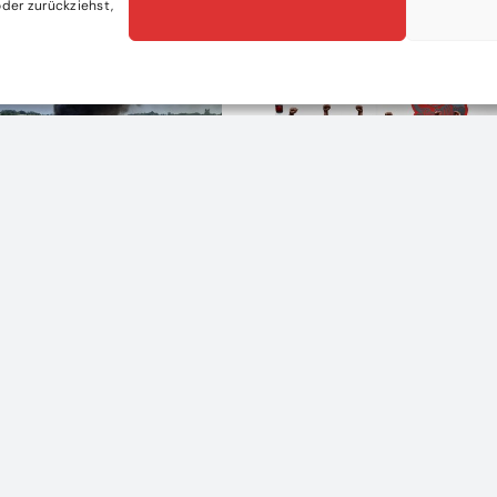
der zurückziehst,
kssieg in Bronze
LALA 2026 in K
 nach Oberndorf
17. Juli 2026
|
0 Comments
026
|
0 Comments