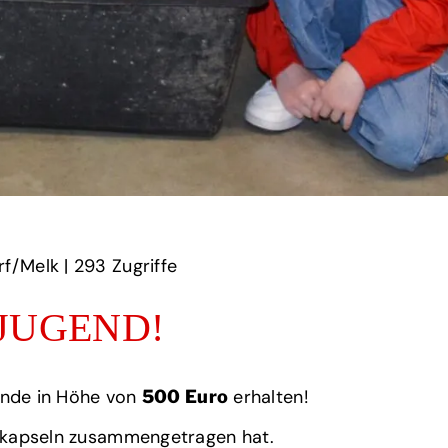
/Melk | ‎
293‏‏‎ ‎Zugriffe
JUGEND!
ende in Höhe von
erhalten!
500 Euro
erkapseln zusammengetragen hat.