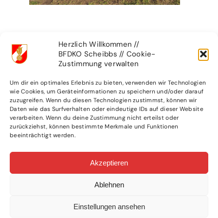
Herzlich Willkommen //
BFDKO Scheibbs // Cookie-
WEITERE ARTIKEL
Zustimmung verwalten
Um dir ein optimales Erlebnis zu bieten, verwenden wir Technologien
wie Cookies, um Geräteinformationen zu speichern und/oder darauf
zuzugreifen. Wenn du diesen Technologien zustimmst, können wir
Daten wie das Surfverhalten oder eindeutige IDs auf dieser Website
verarbeiten. Wenn du deine Zustimmung nicht erteilst oder
zurückziehst, können bestimmte Merkmale und Funktionen
beeinträchtigt werden.
Akzeptieren
Action Day bei
Bezirkssieg in
der Feuerwehr
Bronze geht
Ablehnen
nach Oberndorf
6. Juli 2026
|
0
Einstellungen ansehen
Comments
21. Juni 2026
|
0