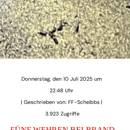
Donnerstag,
‏‏‎ ‎den 10 Juli 2025 um‏‏‎ ‎
22:48 Uhr‏‏‎ ‎
‎| Geschrieben von: FF-Scheibbs | ‎
3.923‏‏‎ ‎Zugriffe
FÜNF WEHREN BEI BRAND