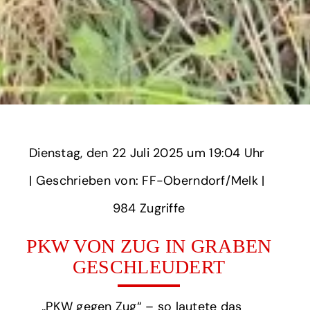
Dienstag,
‏‏‎ ‎den 22 Juli 2025 um‏‏‎ ‎
19:04 Uhr‏‏‎ ‎
‎| Geschrieben von: FF-Oberndorf/Melk | ‎
984‏‏‎ ‎Zugriffe
PKW VON ZUG IN GRABEN
GESCHLEUDERT
„PKW gegen Zug“ – so lautete das