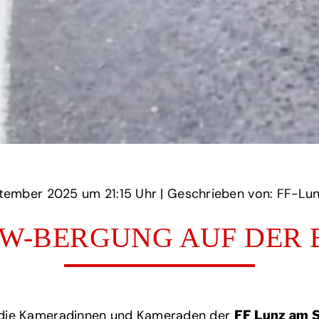
‏‏‎ ‎den 08 September 2025 um‏‏‎ ‎
21:15 Uhr‏‏‎ ‎
‎| Geschrieben von: FF-Lunz
W-BERGUNG AUF DER 
die Kameradinnen und Kameraden der
FF Lunz am 