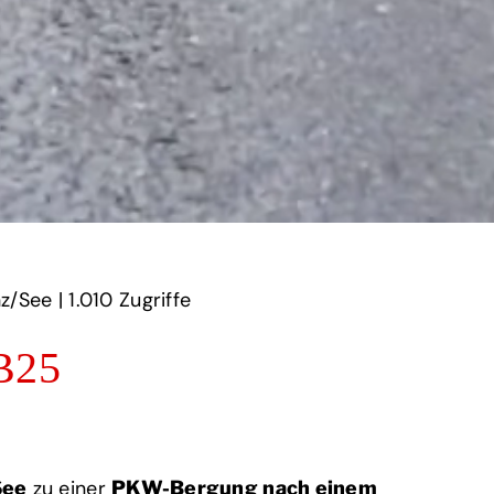
/See | ‎
1.010‏‏‎ ‎Zugriffe
B25
zu einer
See
PKW-Bergung nach einem