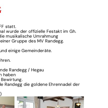
G
F statt.
l wurde der offizielle Festakt im Gh.
 die musikalische Umrahmung
n einer Gruppe des MV Randegg.
und einige Gemeinderäte.
hren.
inde Randegg / Hegau
en haben
 Bewirtung.
e Randegg die goldene Ehrennadel der
)