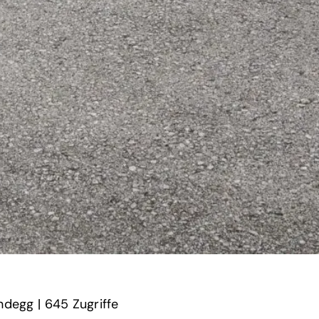
degg | ‎
645‏‏‎ ‎Zugriffe