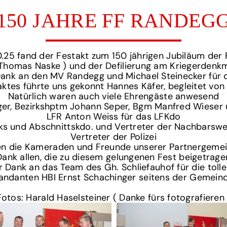
150 JAHRE FF RANDEG
0.25 fand der Festakt zum 150 jährigen Jubiläum der F
Thomas Naske ) und der Defilierung am Kriegerdenkma
 Dank an den MV Randegg und Michael Steinecker für
tes führte uns gekonnt Hannes Käfer, begleitet vo
Natürlich waren auch viele Ehrengäste anwesend
ger, Bezirkshptm Johann Seper, Bgm Manfred Wieser 
LFR Anton Weiss für das LFKdo
rks und Abschnittskdo. und Vertreter der Nachbarswe
Vertreter der Polizei
sen die Kameraden und Freunde unserer Partnergeme
Dank allen, die zu diesem gelungenen Fest beigetrag
 Dank an das Team des Gh. Schliefauhof für die tolle
ndanten HBI Ernst Schachinger seitens der Gemeind
Fotos: Harald Haselsteiner ( Danke fürs fotografieren 