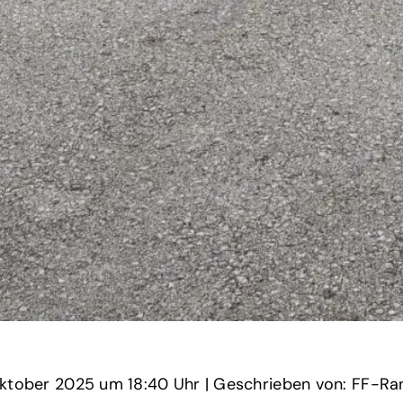
‏‏‎ ‎den 22 Oktober 2025 um‏‏‎ ‎
18:40 Uhr‏‏‎ ‎
‎| Geschrieben von: FF-Ran