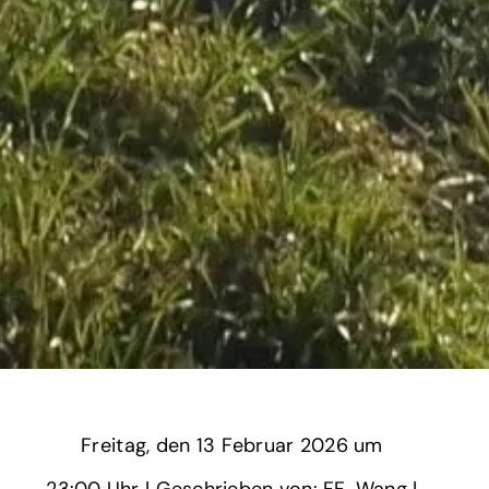
Freitag,
‏‏‎ ‎den 13 Februar 2026 um‏‏‎ ‎