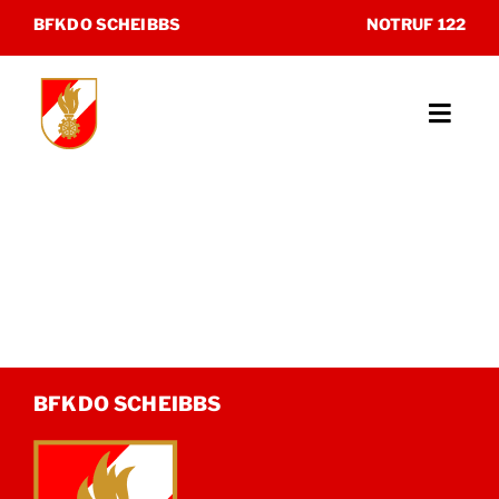
Zum
BFKDO SCHEIBBS
NOTRUF 122
Inhalt
springen
Toggl
Navig
Unsere Feuerwehren
Katastrophenhilfsdienst
Sonderdienste
Museum
BFKDO SCHEIBBS
Kontakt