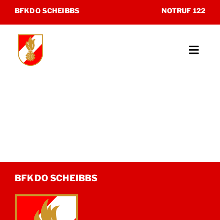
Zum
BFKDO SCHEIBBS
NOTRUF 122
Inhalt
springen
Toggl
Navig
Unsere Feuerwehren
Katastrophenhilfsdienst
Sonderdienste
Museum
BFKDO SCHEIBBS
Kontakt