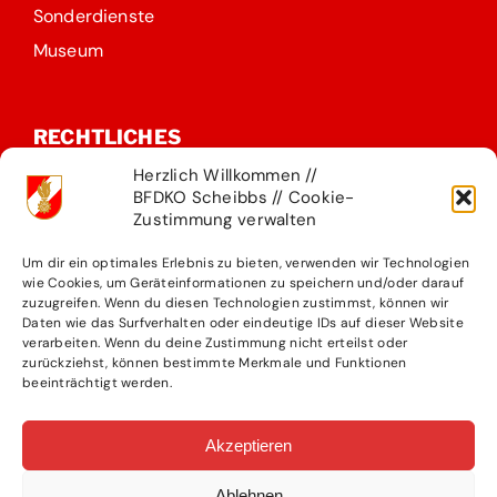
Sonderdienste
Museum
RECHTLICHES
Herzlich Willkommen //
Impressum
BFDKO Scheibbs // Cookie-
Zustimmung verwalten
Datenschutzerklärung
Kontakt
Um dir ein optimales Erlebnis zu bieten, verwenden wir Technologien
wie Cookies, um Geräteinformationen zu speichern und/oder darauf
Presseteam
zuzugreifen. Wenn du diesen Technologien zustimmst, können wir
Daten wie das Surfverhalten oder eindeutige IDs auf dieser Website
verarbeiten. Wenn du deine Zustimmung nicht erteilst oder
zurückziehst, können bestimmte Merkmale und Funktionen
KONTAKT
beeinträchtigt werden.
BFKDO Scheibbs
Akzeptieren
Rutesheimer Str. 5
Ablehnen