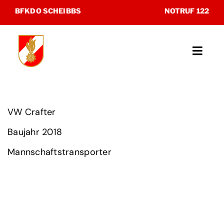
Zum
BFKDO SCHEIBBS
NOTRUF 122
Inhalt
springen
Toggl
Navig
Unsere Feuerwehren
VW Crafter
Katastrophenhilfsdienst
Baujahr 2018
Sonderdienste
Mannschaftstransporter
Museum
Kontakt