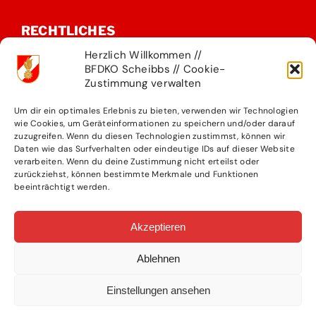
RECHTLICHES
Herzlich Willkommen //
Impressum
BFDKO Scheibbs // Cookie-
Zustimmung verwalten
Datenschutzerklärung
Kontakt
Um dir ein optimales Erlebnis zu bieten, verwenden wir Technologien
wie Cookies, um Geräteinformationen zu speichern und/oder darauf
Presseteam
zuzugreifen. Wenn du diesen Technologien zustimmst, können wir
Daten wie das Surfverhalten oder eindeutige IDs auf dieser Website
verarbeiten. Wenn du deine Zustimmung nicht erteilst oder
zurückziehst, können bestimmte Merkmale und Funktionen
KONTAKT
beeinträchtigt werden.
BFKDO Scheibbs
Akzeptieren
Rutesheimer Str. 5
Ablehnen
3270 Scheibbs
bfk.scheibbs@feuerwehr.gv.at
Einstellungen ansehen