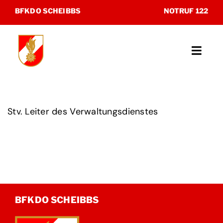
Zum
BFKDO SCHEIBBS
NOTRUF 122
Inhalt
springen
Toggl
Navig
Unsere Feuerwehren
Stv. Leiter des Verwaltungsdienstes
Katastrophenhilfsdienst
Sonderdienste
Museum
BFKDO SCHEIBBS
Kontakt