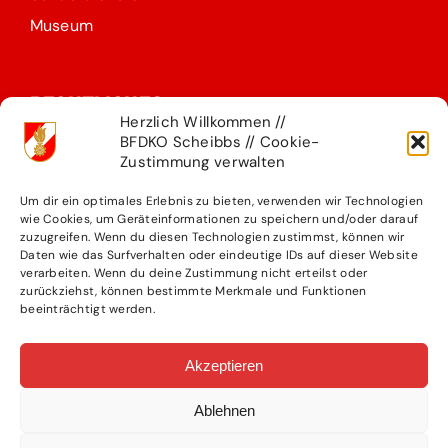
Museum
RECHTLICHES
Herzlich Willkommen //
BFDKO Scheibbs // Cookie-
Impressum
Zustimmung verwalten
Datenschutzerklärung
Um dir ein optimales Erlebnis zu bieten, verwenden wir Technologien
Kontakt
wie Cookies, um Geräteinformationen zu speichern und/oder darauf
zuzugreifen. Wenn du diesen Technologien zustimmst, können wir
Presseteam
Daten wie das Surfverhalten oder eindeutige IDs auf dieser Website
verarbeiten. Wenn du deine Zustimmung nicht erteilst oder
zurückziehst, können bestimmte Merkmale und Funktionen
beeinträchtigt werden.
KONTAKT
Akzeptieren
BFKDO Scheibbs
Rutesheimer Str. 5
Ablehnen
3270 Scheibbs