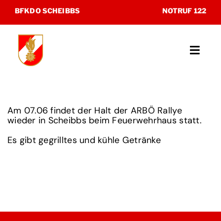
Zum
BFKDO SCHEIBBS
NOTRUF 122
Inhalt
springen
Toggl
Navig
Unsere Feuerwehren
Am 07.06 findet der Halt der ARBÖ Rallye
Katastrophenhilfsdienst
wieder in Scheibbs beim Feuerwehrhaus statt.
Es gibt gegrilltes und kühle Getränke
Sonderdienste
Museum
Kontakt