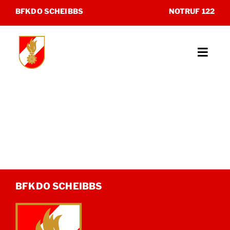
Zum
BFKDO SCHEIBBS
NOTRUF 122
Inhalt
springen
Toggl
Navig
Unsere Feuerwehren
Katastrophenhilfsdienst
Sonderdienste
Museum
BFKDO SCHEIBBS
Kontakt