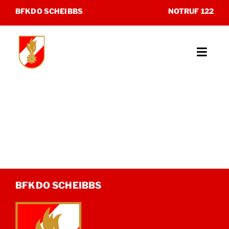
Zum
BFKDO SCHEIBBS
NOTRUF 122
Inhalt
springen
Toggl
Navig
Unsere Feuerwehren
Katastrophenhilfsdienst
Sonderdienste
Museum
BFKDO SCHEIBBS
Kontakt