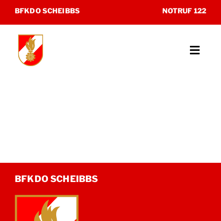
Zum
BFKDO SCHEIBBS
NOTRUF 122
Inhalt
springen
Toggl
Navig
Unsere Feuerwehren
Katastrophenhilfsdienst
Sonderdienste
Museum
BFKDO SCHEIBBS
Kontakt