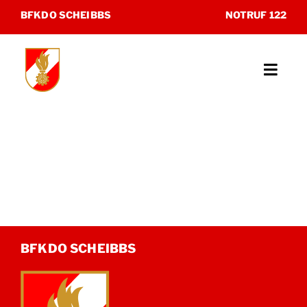
Zum
BFKDO SCHEIBBS
NOTRUF 122
Inhalt
springen
Toggl
Navig
Unsere Feuerwehren
Katastrophenhilfsdienst
Sonderdienste
Museum
BFKDO SCHEIBBS
Kontakt