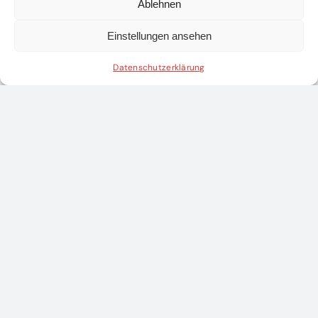
Ablehnen
Einstellungen ansehen
Datenschutzerklärung
rleistungsbewerb
Ernennung der
Abschnittsfeuerweh
neuen
in St. Georgen
Sachbearbeiter
an der Leys –
im Abschnitt Ö-
Spannende
H!
Bewerbe und
besonderes
4. Juni 2026
|
0
Comments
Generationenduell
31. Mai 2026
|
0
Comments