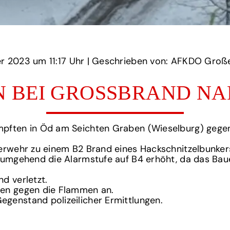
‏‏‎ ‎den 05 Dezember 2023 um‏‏‎ ‎
11:17 Uhr‏‏‎ ‎
‎| Geschrieben von: AFKDO Großes 
 BEI GROSSBRAND NA
mpften in Öd am Seichten Graben (Wieselburg) gege
erwehr zu einem B2 Brand eines Hackschnitzelbunkers
e umgehend die Alarmstufe auf B4 erhöht, da das Bau
d verletzt.
den gegen die Flammen an.
genstand polizeilicher Ermittlungen.