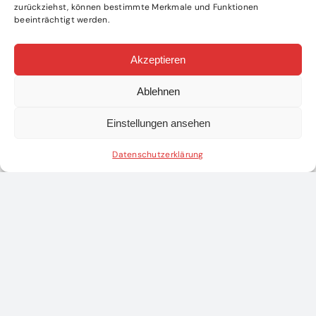
zurückziehst, können bestimmte Merkmale und Funktionen
beeinträchtigt werden.
Akzeptieren
Ablehnen
Einstellungen ansehen
WEITERE ARTIKEL
Datenschutzerklärung
gsbewerb
nung der
Abschnittsfeuerwehrleistun
Flugzeug