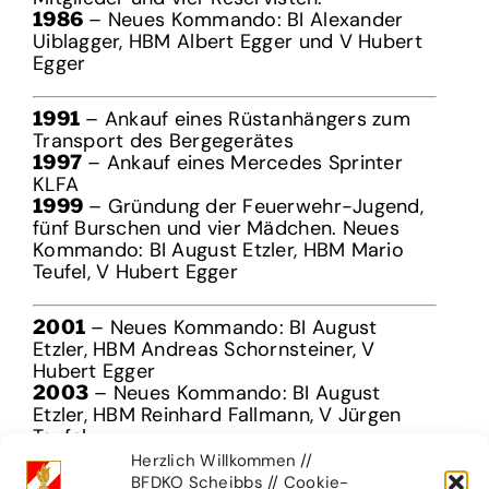
– Neues Kommando: BI Alexander
1986
Uiblagger, HBM Albert Egger und V Hubert
Egger
– Ankauf eines Rüstanhängers zum
1991
Transport des Bergegerätes
– Ankauf eines Mercedes Sprinter
1997
KLFA
– Gründung der Feuerwehr-Jugend,
1999
fünf Burschen und vier Mädchen. Neues
Kommando: BI August Etzler, HBM Mario
Teufel, V Hubert Egger
– Neues Kommando: BI August
2001
Etzler, HBM Andreas Schornsteiner, V
Hubert Egger
– Neues Kommando: BI August
2003
Etzler, HBM Reinhard Fallmann, V Jürgen
Teufel
Herzlich Willkommen //
BFDKO Scheibbs // Cookie-