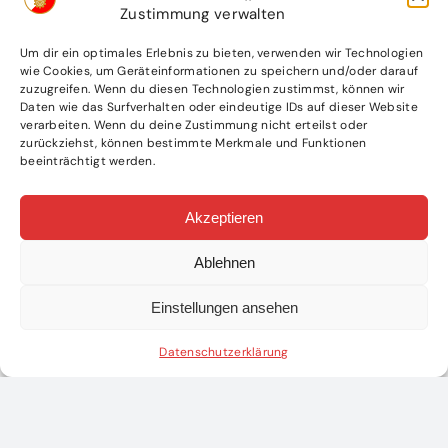
– Umbauarbeiten bei der Garage
2010
Zustimmung verwalten
(neuer Boden und Garderoben), Ankauf
eines TLFA 2000 MAN, Verkauf des
Um dir ein optimales Erlebnis zu bieten, verwenden wir Technologien
Unimog.
wie Cookies, um Geräteinformationen zu speichern und/oder darauf
– Neues Kommando: HBI Stefan
2011
zuzugreifen. Wenn du diesen Technologien zustimmst, können wir
Teufel, BI Bernhard Fallmann, V Jürgen
Daten wie das Surfverhalten oder eindeutige IDs auf dieser Website
Teufel
verarbeiten. Wenn du deine Zustimmung nicht erteilst oder
– Neues Kommando: HBI Stefan
2016
zurückziehst, können bestimmte Merkmale und Funktionen
Teufel, BI Bernhard Fallmann, V Michael
beeinträchtigt werden.
Scharner
Akzeptieren
– Baubeginn des neuen
2020
Vereinshauses gemeinsam mit dem
Ablehnen
Musikverein und dem Schiklub Lackenhof.
– Wiederwahl des bestehenden
2021
Einstellungen ansehen
Kommandos: HBI Stefan Teufel, BI Bernhard
Fallmann, V Michael Scharner
– Einweihung des neuen
2022
Datenschutzerklärung
Vereinshauses.