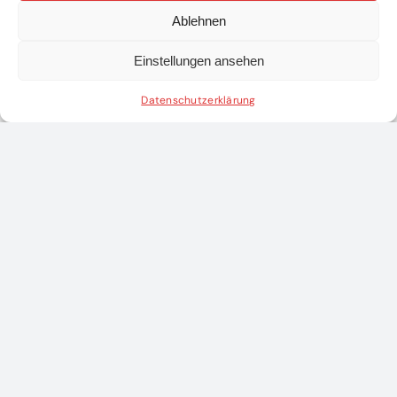
Ablehnen
Teile diesen Beitrag
Einstellungen ansehen
Datenschutzerklärung
BFKDO SCHEIBBS