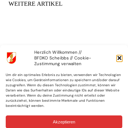
WEITERE ARTIKEL
Herzlich Willkommen //
BFDKO Scheibbs // Cookie-
Zustimmung verwalten
Um dir ein optimales Erlebnis zu bieten, verwenden wir Technologien
Geschichte der
Die Geschichte
wie Cookies, um Geräteinformationen zu speichern und/oder darauf
Feuerwehr
der FF Randegg
zuzugreifen. Wenn du diesen Technologien zustimmst, können wir
Daten wie das Surfverhalten oder eindeutige IDs auf dieser Website
in Stichworten
22. Oktober 2022
|
0
verarbeiten. Wenn du deine Zustimmung nicht erteilst oder
Comments
22. Oktober 2022
|
0
zurückziehst, können bestimmte Merkmale und Funktionen
Comments
beeinträchtigt werden.
Akzeptieren